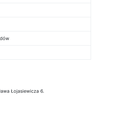
odów
isława Łojasiewicza 6.