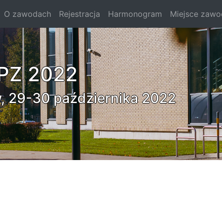
O zawodach
Rejestracja
Harmonogram
Miejsce zaw
PZ 2022
, 29-30 października 2022