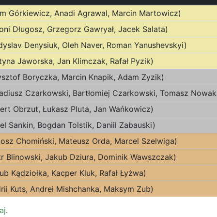
m Górkiewicz, Anadi Agrawal, Marcin Martowicz)
toni Długosz, Grzegorz Gawryał, Jacek Salata)
adyslav Denysiuk, Oleh Naver, Roman Yanushevskyi)
tyna Jaworska, Jan Klimczak, Rafał Pyzik)
ysztof Boryczka, Marcin Knapik, Adam Zyzik)
adiusz Czarkowski, Bartłomiej Czarkowski, Tomasz Nowak
ert Obrzut, Łukasz Pluta, Jan Wańkowicz)
el Sankin, Bogdan Tolstik, Daniil Zabauski)
tosz Chomiński, Mateusz Orda, Marcel Szelwiga)
tr Blinowski, Jakub Dziura, Dominik Wawszczak)
b Kądziołka, Kacper Kluk, Rafał Łyżwa)
drii Kuts, Andrei Mishchanka, Maksym Zub)
aj
.