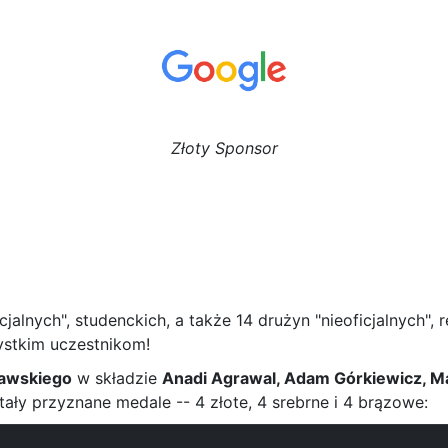
Złoty Sponsor
alnych", studenckich, a także 14 drużyn "nieoficjalnych", r
ystkim uczestnikom!
ławskiego
w składzie
Anadi Agrawal, Adam Górkiewicz, M
ły przyznane medale -- 4 złote, 4 srebrne i 4 brązowe: