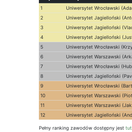
1
Uniwersytet Wrocławski (Ada
2
Uniwersytet Jagielloński (An
3
Uniwersytet Jagielloński (Vl
4
Uniwersytet Jagielloński (Jus
5
Uniwersytet Wrocławski (Krz
6
Uniwersytet Warszawski (Ark
7
Uniwersytet Wrocławski (Hub
8
Uniwersytet Jagielloński (Pav
9
Uniwersytet Wrocławski (Bar
10
Uniwersytet Warszawski (Pio
11
Uniwersytet Warszawski (Jaku
12
Uniwersytet Jagielloński (An
Pełny ranking zawodów dostępny jest
tut