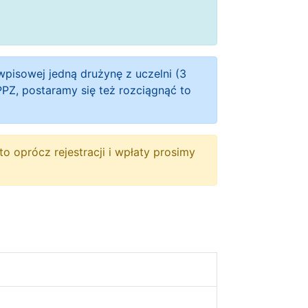
wpisowej jedną drużynę z uczelni (3
PZ, postaramy się też rozciągnąć to
to oprócz rejestracji i wpłaty prosimy