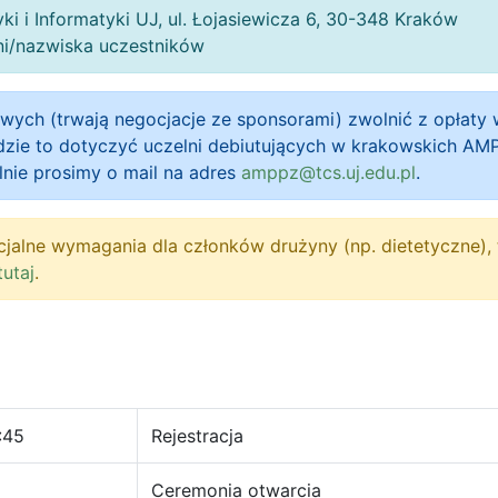
ki i Informatyki UJ, ul. Łojasiewicza 6, 30-348 Kraków
ni/nazwiska uczestników
wych (trwają negocjacje ze sponsorami) zwolnić z opłaty 
zie to dotyczyć uczelni debiutujących w krakowskich AMP
lnie prosimy o mail na adres
amppz@tcs.uj.edu.pl
.
ecjalne wymagania dla członków drużyny (np. dietetyczne), 
tutaj
.
:45
Rejestracja
Ceremonia otwarcia