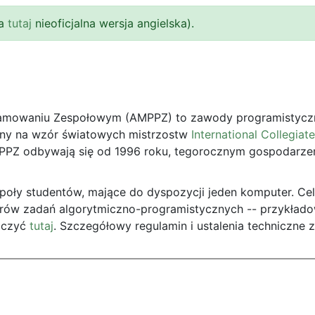
a
tutaj
nieoficjalna wersja angielska).
ramowaniu Zespołowym (AMPPZ) to zawody programistyczn
any na wzór światowych mistrzostw
International Collegia
MPPZ odbywają się od 1996 roku, tegorocznym gospodarz
ły studentów, mające do dyspozycji jeden komputer. Cele
orów zadań algorytmiczno-programistycznych -- przykład
baczyć
tutaj
. Szczegółowy regulamin i ustalenia techniczne z